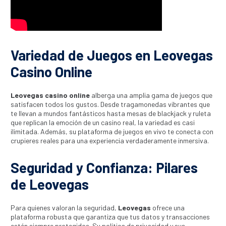
Variedad de Juegos en Leovegas
Casino Online
Leovegas casino online
alberga una amplia gama de juegos que
satisfacen todos los gustos. Desde tragamonedas vibrantes que
te llevan a mundos fantásticos hasta mesas de blackjack y ruleta
que replican la emoción de un casino real, la variedad es casi
ilimitada. Además, su plataforma de juegos en vivo te conecta con
crupieres reales para una experiencia verdaderamente inmersiva.
Seguridad y Confianza: Pilares
de Leovegas
Para quienes valoran la seguridad,
Leovegas
ofrece una
plataforma robusta que garantiza que tus datos y transacciones
estén siempre protegidos. Su política de privacidad y sus