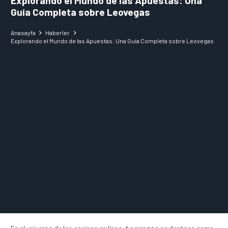
Explorando el Mundo de las Apuestas: Una
Guía Completa sobre Leovegas
Anasayfa
Haberler
Explorando el Mundo de las Apuestas: Una Guía Completa sobre Leovegas