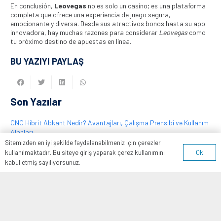
En conclusión,
Leovegas
no es solo un casino; es una plataforma
completa que ofrece una experiencia de juego segura,
emocionante y diversa. Desde sus atractivos bonos hasta su app
innovadora, hay muchas razones para considerar
Leovegas
como
tu próximo destino de apuestas en línea.
BU YAZIYI PAYLAŞ
Son Yazılar
CNC Hibrit Abkant Nedir? Avantajları, Çalışma Prensibi ve Kullanım
Alanları
Sitemizden en iyi şekilde faydalanabilmeniz için çerezler
CNC DAİRE TESTERE
Ok
kullanılmaktadır. Bu siteye giriş yaparak çerez kullanımını
CNC HİDROLİK ABKANT
kabul etmiş sayılıyorsunuz.
CNC DAİRE TESTERE
PANEL BENDER – OTOMATİK BÜKÜM MERKEZİ
Karadenizliler Mah. Köklü Sok. No:26/E Başiskele/KOCAELİ