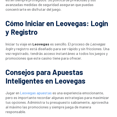
avanzadas medidas de seguridad aseguran que puedas
concentrarte en disfrutar del juego.
Cómo Iniciar en Leovegas: Login
y Registro
Iniciar tu viaje en
Leovegas
es sencillo. El proceso de
Leovegas
login
y registro está diseñado para ser rápido y sin fricciones. Una
vez registrado, tendrás acceso instantáneo a todos los juegos y
promociones que este casino tiene para ofrecer.
Consejos para Apuestas
Inteligentes en Leovegas
Jugar en
Leovegas apuestas
es una experiencia emocionante,
pero es importante recordar algunas estrategias para maximizar
tus opciones. Administra tu presupuesto sabiamente, aprovecha
al máximo las promociones y siempre juega de manera
responsable.