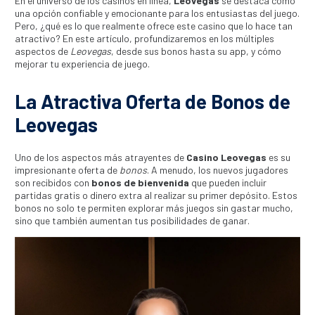
En el universo de los casinos en línea,
Leovegas
se destaca como
una opción confiable y emocionante para los entusiastas del juego.
Pero, ¿qué es lo que realmente ofrece este casino que lo hace tan
atractivo? En este artículo, profundizaremos en los múltiples
aspectos de
Leovegas
, desde sus bonos hasta su app, y cómo
mejorar tu experiencia de juego.
La Atractiva Oferta de Bonos de
Leovegas
Uno de los aspectos más atrayentes de
Casino Leovegas
es su
impresionante oferta de
bonos
. A menudo, los nuevos jugadores
son recibidos con
bonos de bienvenida
que pueden incluir
partidas gratis o dinero extra al realizar su primer depósito. Estos
bonos no solo te permiten explorar más juegos sin gastar mucho,
sino que también aumentan tus posibilidades de ganar.