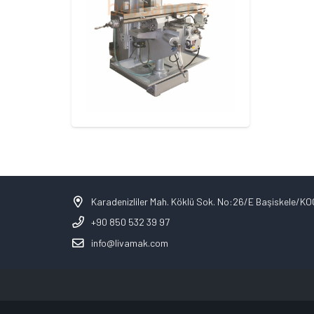
Karadenizliler Mah. Köklü Sok. No:26/E Başiskele/K
+90 850 532 39 97
info@livamak.com