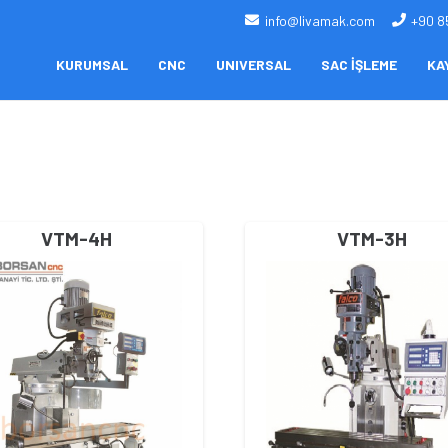
info@livamak.com
+90 8
KURUMSAL
CNC
UNIVERSAL
SAC İŞLEME
KA
VTM-4H
VTM-3H