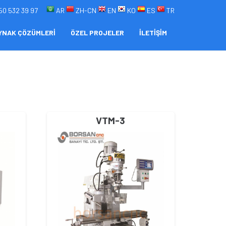
50 532 39 97
AR
ZH-CN
EN
KO
ES
TR
YNAK ÇÖZÜMLERİ
ÖZEL PROJELER
İLETİŞİM
VTM-3