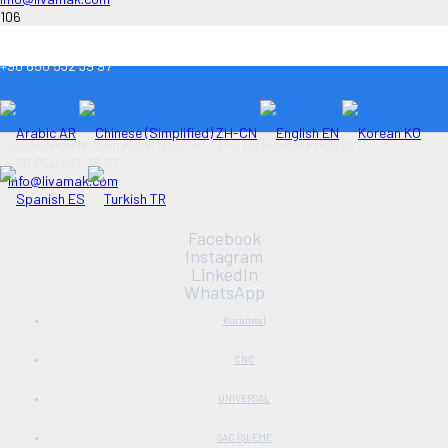
HİDROLİK PRES
+90 850 532 39 97
Anasayfa
AR
ZH-CN
EN
KO
Karadenizliler Mah. Köklü Sok. No:26/E Başiskele/KOCAELİ
+90 850 532 39 97
info@livamak.com
ES
TR
Facebook
Instagram
LinkedIn
WhatsApp
Kurumsal
CNC
UNIVERSAL
SAC İŞLEME