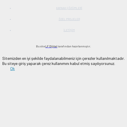
KAYNAK ÇÖZÜMLERİ
ÖZEL PROJELER
İLETİŞİM
Bu site
LF Dijital
tarafından hazırlanmıştır.
Sitemizden en iyi şekilde faydalanabilmeniz için çerezler kullanılmaktadır.
Bu siteye giriş yaparak çerez kullanımını kabul etmiş sayılıyorsunuz.
Ok