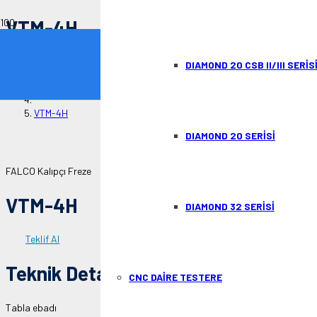
VTM-4H
Anasayfa
DIAMOND 20 CSB II/III SERİS
KALIPÇI FREZE
VTM-4H
DIAMOND 20 SERİSİ
FALCO Kalıpçı Freze
VTM-4H
DIAMOND 32 SERİSİ
Teklif Al
Teknik Detaylar
CNC DAİRE TESTERE
Tabla ebadı
mm
254×1320