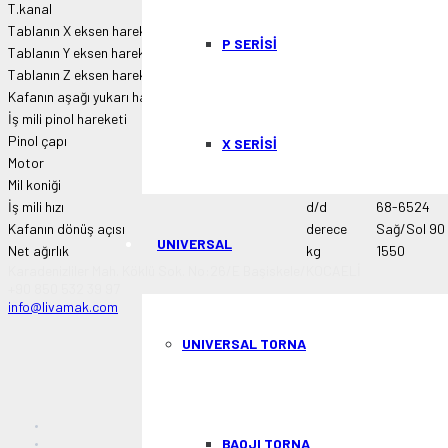
T.kanal
mm
16x3x63
Tablanın X eksen hareketi
mm
830(manuel
P SERİSİ
Tablanın Y eksen hareketi
mm
430
Tablanın Z eksen hareketi
mm
430
Kafanın aşağı yukarı hareketi
mm
610
İş mili pinol hareketi
mm
127
Pinol çapı
mm
105
X SERİSİ
Motor
HP
5
Mil koniği
ISO40
İş mili hızı
d/d
68-6524
Kafanın dönüş açısı
derece
Sağ/Sol 90 
UNIVERSAL
Net ağırlık
kg
1550
Karadenizliler Mah. Köklü Sok. No:26/E Başiskele/KOCAELİ
+90 850 532 39 97
info@livamak.com
UNIVERSAL TORNA
BAOJI TORNA