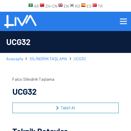
AR
ZH-CN
EN
KO
ES
TR
UCG32
Anasayfa
SİLİNDİRİK TAŞLAMA
UCG32
Falco Silindirik Taşlama
UCG32
Teklif Al