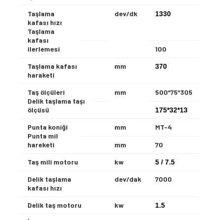
Taşlama
dev/dk
1330
kafası hızı
Taşlama
kafası
ilerlemesi
100
Taşlama kafası
mm
370
haraketi
Taş ölçüleri
mm
500*75*305
Delik taşlama taşı
ölçüsü
175*32*13
Punta koniği
mm
MT-4
Punta mil
hareketi
mm
70
Taş mili motoru
kw
5 / 7.5
Delik taşlama
dev/dak
7000
kafası hızı
Delik taş motoru
kw
1.5