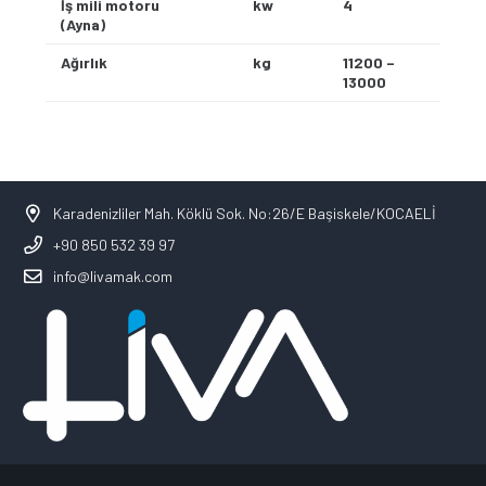
İş mili motoru
kw
4
(Ayna)
Ağırlık
kg
11200 –
13000
Karadenizliler Mah. Köklü Sok. No:26/E Başiskele/KOCAELİ
+90 850 532 39 97
info@livamak.com