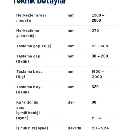
Teknik Detaylar
Merkezler arası
mm
1500 –
mesafe
2000
Merkezleme
mm
270
yüksekliği
Taşlama çapı (Dış)
mm
25 – 500
Taşlama çapı
mm
30 – 200
(Delik)
Taşlama boyu
mm
1500 –
(Dış)
2000
Taşlama boyu
mm
320
(Delik)
Kafa dönüş
der
90
açısı
İş mili koniği
(Ayna)
MT-4
İş mili hızı (Ayna)
dev/dk
20 – 224