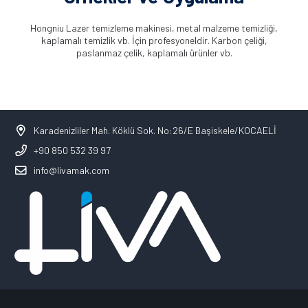
Hongniu Lazer temizleme makinesi, metal malzeme temizliği,
kaplamalı temizlik vb. İçin profesyoneldir. Karbon çeliği,
paslanmaz çelik, kaplamalı ürünler vb.
Karadenizliler Mah. Köklü Sok. No:26/E Başiskele/KOCAELİ
+90 850 532 39 97
info@livamak.com