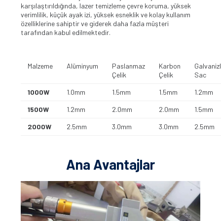
karşılaştırıldığında, lazer temizleme çevre koruma, yüksek
verimlilik, küçük ayak izi, yüksek esneklik ve kolay kullanım
özelliklerine sahiptir ve giderek daha fazla müşteri
tarafından kabul edilmektedir.
Malzeme
Alüminyum
Paslanmaz
Karbon
Galvanizl
Çelik
Çelik
Sac
1000W
1.0mm
1.5mm
1.5mm
1.2mm
1500W
1.2mm
2.0mm
2.0mm
1.5mm
2000W
2.5mm
3.0mm
3.0mm
2.5mm
Ana Avantajlar