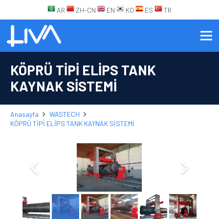
AR
ZH-CN
EN
KO
ES
TR
KÖPRÜ TİPİ ELİPS TANK
KAYNAK SİSTEMİ
Anasayfa
WASTECH
KÖPRÜ TİPİ ELİPS TANK KAYNAK SİSTEMİ