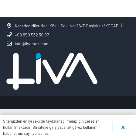
Karadenizliler Mah. Köklü Sok. No:26/E Başiskele/KOCAELİ
+90 850 532 39 97
info@livamak.com
Sitemizden en iyi şekilde faydalanabilmeniz için çerezler
Ok
kullanılmaktadır. Bu siteye giriş yaparak çerez kullanımını
kabul etmiş sayılıyorsunuz.