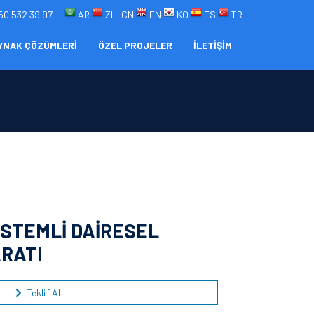
50 532 39 97
AR
ZH-CN
EN
KO
ES
TR
YNAK ÇÖZÜMLERİ
ÖZEL PROJELER
İLETİŞİM
İSTEMLİ DAİRESEL
RATI
Teklif Al