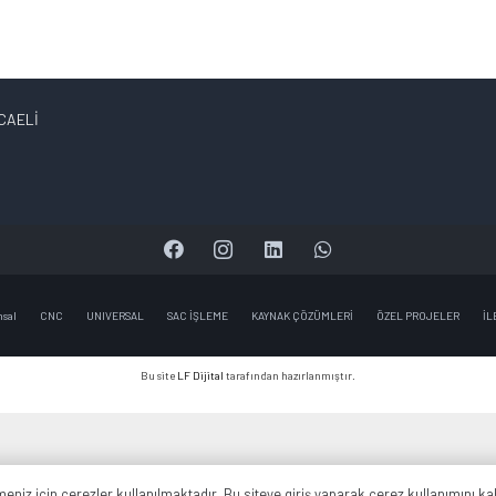
OCAELİ
sal
CNC
UNIVERSAL
SAC İŞLEME
KAYNAK ÇÖZÜMLERİ
ÖZEL PROJELER
İL
Bu site
LF Dijital
tarafından hazırlanmıştır.
meniz için çerezler kullanılmaktadır. Bu siteye giriş yaparak çerez kullanımını ka