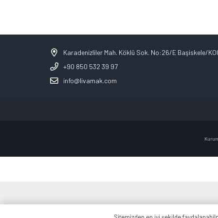
Karadenizliler Mah. Köklü Sok. No:26/E Başiskele/K
+90 850 532 39 97
info@livamak.com
Kurum
Sitemizden en iyi şekilde faydalanabil