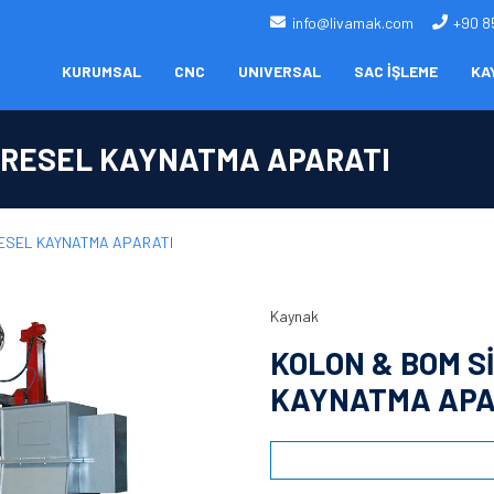
info@livamak.com
+90 8
KURUMSAL
CNC
UNIVERSAL
SAC İŞLEME
KA
AİRESEL KAYNATMA APARATI
RESEL KAYNATMA APARATI
Kaynak
KOLON & BOM S
KAYNATMA APA