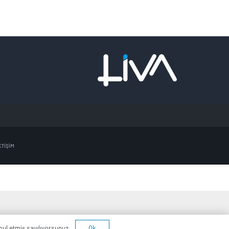
ETİŞİM
Ok
bul etmiş sayılıyorsunuz.