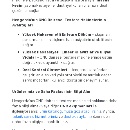
kesim
yapmak isteyen endüstriyel kullanıcılar için ideal
çözümler sağlar.
Hengerda’nın CNC Dairesel Testere Makinelerinin
Avantajları
Yüksek Mukavemetli Entegre Döküm
– Ekipman
performansının ve işleme hassasiyetinin stabilitesini
sağlar.
Yüksek Hassasiyetli Lineer Kılavuzlar ve Bilyalı
Vidalar
– CNC dairesel testere makinelerinde üstün
doğruluk ve dayanıklılık sağlar.
Özel Kontrol Sistemleri
– Hengerda tarafından
geliştirilen alan veri yolu protokolü ve mutlak değer
servo motorları, kullanıcı dostu bir deneyim sunar.
Ürünlerimiz ve Daha Fazlası için Bilgi Alın
Hengerda’nın CNC dairesel testere makineleri hakkında daha
fazla bilgi almak veya diğer
CNC ekipmanları
ile
ilgileniyorsanız,
ürün kataloğumuza göz atabilirsiniz
. Ayrıca,
teknik servis hizmetlerimiz
ve
destek sayfamız
üzerinden
daha fazla bilgiye ulaşabilirsiniz.