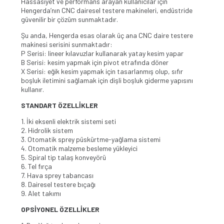
Hassasiyet ve performans arayan kullanıcılar için
Hengerda’nın CNC dairesel testere makineleri, endüstride
güvenilir bir çözüm sunmaktadır.
Şu anda, Hengerda esas olarak üç ana CNC daire testere
makinesi serisini sunmaktadır:
P Serisi: lineer kılavuzlar kullanarak yatay kesim yapar
B Serisi: kesim yapmak için pivot etrafında döner
X Serisi: eğik kesim yapmak için tasarlanmış olup, sıfır
boşluk iletimini sağlamak için dişli boşluk giderme yapısını
kullanır.
STANDART ÖZELLİKLER
1. İki eksenli elektrik sistemi seti
2. Hidrolik sistem
3. Otomatik sprey püskürtme-yağlama sistemi
4. Otomatik malzeme besleme yükleyici
5. Spiral tip talaş konveyörü
6. Tel fırça
7. Hava sprey tabancası
8. Dairesel testere bıçağı
9. Alet takımı
OPSİYONEL ÖZELLİKLER