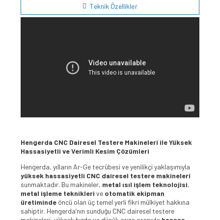
Teknik Özellikler
Hengerda CNC Dairesel Testere Makineleri ile Yüksek
Hassasiyetli ve Verimli Kesim Çözümleri
Hengerda, yılların Ar-Ge tecrübesi ve yenilikçi yaklaşımıyla
yüksek hassasiyetli CNC dairesel testere makineleri
sunmaktadır. Bu makineler,
metal ısıl işlem teknolojisi
,
metal işleme teknikleri
ve
otomatik ekipman
üretiminde
öncü olan üç temel yerli fikri mülkiyet hakkına
sahiptir. Hengerda’nın sunduğu CNC dairesel testere
makineleri, yüksek hızda ve düşük arıza oranıyla
hassas