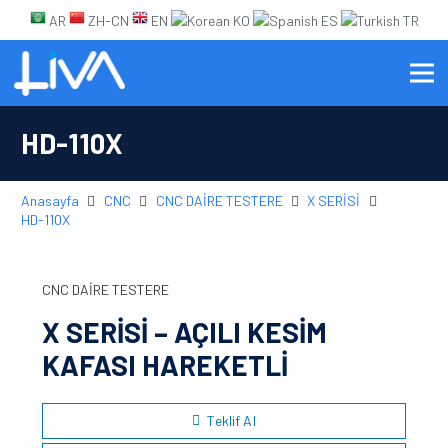
AR
ZH-CN
EN
KO
ES
TR
HD-110X
Anasayfa
CNC
CNC DAİRE TESTERE
X SERİSİ
HD-110X
CNC DAİRE TESTERE
X SERİSİ – AÇILI KESİM
KAFASI HAREKETLİ
Teklif Al