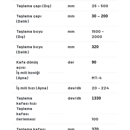
Taşlama çapı (Dış)
mm
25 – 500
Taşlama çapı
mm
30 – 200
(Delik)
Taşlama boyu
mm
1500 –
(Dış)
2000
Taşlama boyu
mm
320
(Delik)
Kafa dönüş
der
90
açısı
İş mili koniği
(Ayna)
MT-4
İş mili hızı (Ayna)
dev/dk
20 – 224
Taşlama
dev/dk
1330
kafası hızı
Taşlama
kafası
ilerlemesi
100
Taşlama kafası
mm
370