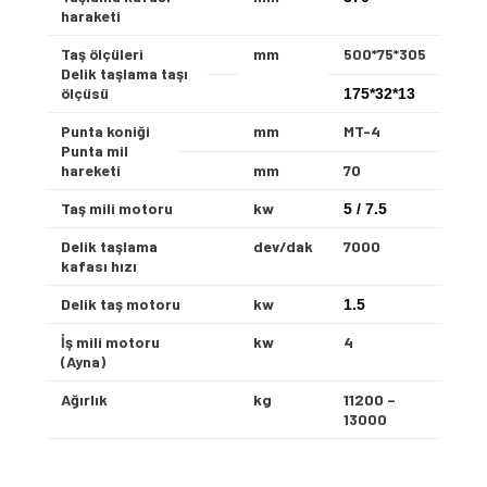
haraketi
Taş ölçüleri
mm
500*75*305
Delik taşlama taşı
ölçüsü
175*32*13
Punta koniği
mm
MT-4
Punta mil
hareketi
mm
70
Taş mili motoru
kw
5 / 7.5
Delik taşlama
dev/dak
7000
kafası hızı
Delik taş motoru
kw
1.5
İş mili motoru
kw
4
(Ayna)
Ağırlık
kg
11200 –
13000