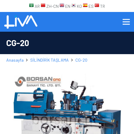
AR
ZH-CN
EN
KO
ES
TR
CG-20
Anasayfa
SİLİNDİRİK TAŞLAMA
CG-20