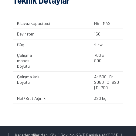
Teknik Detaylar
Kılavuz kapasitesi
M5 – M42
Devir rpm
150
Güç
4 kw
Çalışma
700 x
masası
900
boyutu
Çalışma kolu
A: 500 | B:
boyutu
2050 | C: 920
| D: 700
Net/Brüt Ağırlık
320 kg
Karadenizliler Mah. Köklü Sok. No:26/E Başiskele/KOCAELİ