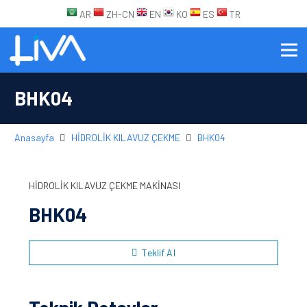
AR
ZH-CN
EN
KO
ES
TR
BHK04
Anasayfa
HİDROLİK KILAVUZ ÇEKME
BHK04
HİDROLİK KILAVUZ ÇEKME MAKİNASI
BHK04
Teklif Al