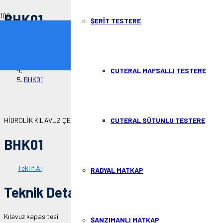
BHK01
ŞERİT TESTERE
Anasayfa
HİDROLİK KILAVUZ ÇEKME
CUTERAL MAFSALLI TESTERE
BHK01
HİDROLİK KILAVUZ ÇEKME MAKİNASI
CUTERAL SÜTUNLU TESTERE
BHK01
Teklif Al
RADYAL MATKAP
Teknik Detaylar
Kılavuz kapasitesi
M5 – M24
ŞANZIMANLI MATKAP