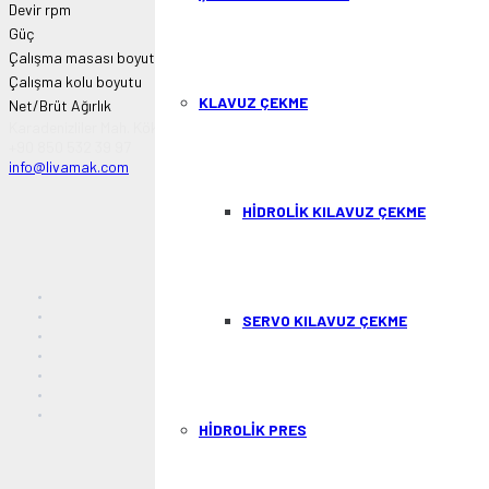
Devir rpm
150 – 600
Güç
2.2 kw
Çalışma masası boyutu
700 x 900
Çalışma kolu boyutu
A: 500 | B: 2050 | C: 920 | 
KLAVUZ ÇEKME
Net/Brüt Ağırlık
280 kg
Karadenizliler Mah. Köklü Sok. No:26/E Başiskele/KOCAELİ
+90 850 532 39 97
info@livamak.com
HİDROLİK KILAVUZ ÇEKME
SERVO KILAVUZ ÇEKME
HİDROLİK PRES