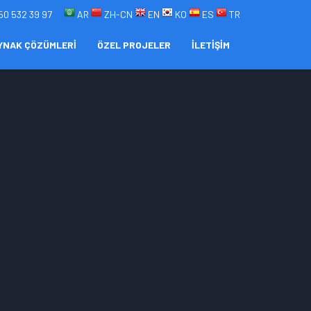
50 532 39 97
AR
ZH-CN
EN
KO
ES
TR
YNAK ÇÖZÜMLERİ
ÖZEL PROJELER
İLETİŞİM