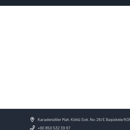
Karadenizliler Mah. Köklü Sok. No:26/E Başiskele/K
+90 850 532 39 97