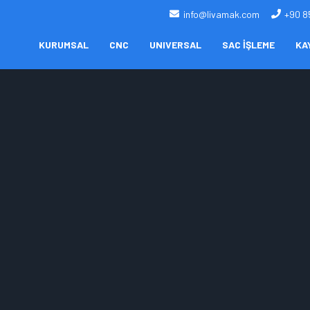
info@livamak.com
+90 8
KURUMSAL
CNC
UNIVERSAL
SAC İŞLEME
KA